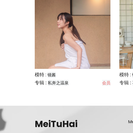
模特 :
模特 :
镜酱
专辑 :
专辑 :
私奔之温泉
会员
MeiTuHai
Me