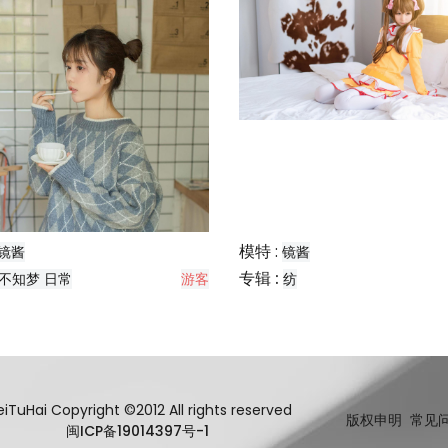
模特 :
镜酱
镜酱
专辑 :
不知梦 日常
游客
纺
iTuHai Copyright ©2012 All rights reserved
版权申明
常见
闽ICP备19014397号-1