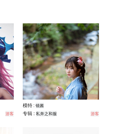
模特 :
镜酱
专辑 :
游客
私奔之和服
游客