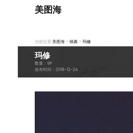
美图海
当前位置:
美图海
>
镜酱
>
玛修
玛修
数量：
9
P
发布时间：
2018-12-24