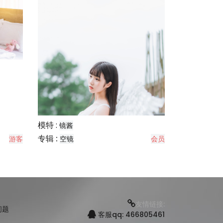
模特 :
镜酱
专辑 :
游客
空镜
会员
友情链接:
问题
客服qq: 466805461