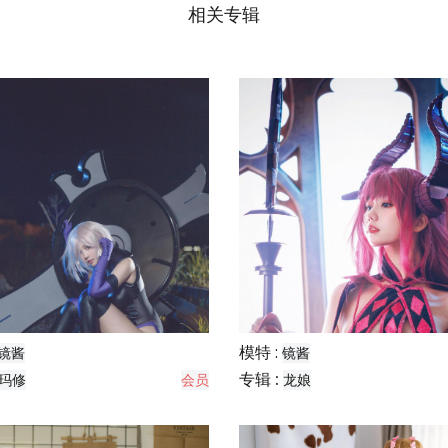
相关专辑
模特 :
镜酱
镜酱
专辑 :
玛修
会员
龙娘