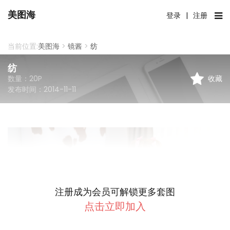
美图海
登录
|
注册
当前位置:
美图海
>
镜酱
>
纺
纺
收藏
数量：
20
P
发布时间：
2014-11-11
注册成为会员可解锁更多套图
点击立即加入