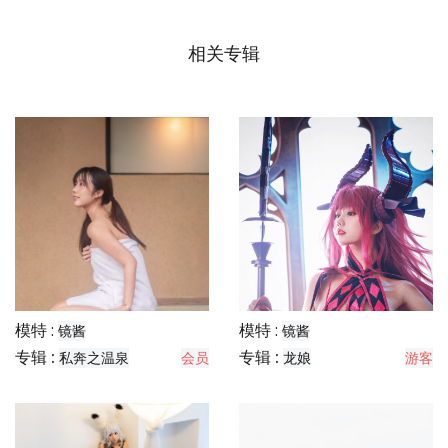
相关专辑
模特 :
模特 :
镜酱
镜酱
专辑 :
专辑 :
私奔之温泉
会员
龙娘
游客