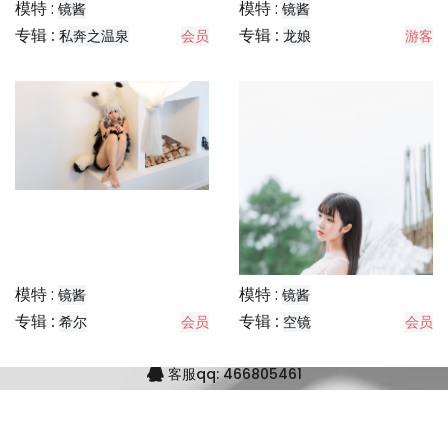
MeiTuHai
模特 :
模特 :
镜酱
镜酱
专辑 :
MeiTuHai Copyright ©2012 All rights reserved
专辑 :
私奔之温泉
会员
龙娘
游客
闽ICP备19014397号-1
版权申明
常见问题
友情链接:
客服qq: 466805461