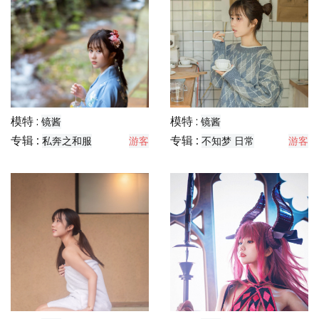
模特 :
模特 :
镜酱
镜酱
专辑 :
专辑 :
纺
游客
玛修
会员
模特 :
模特 :
镜酱
镜酱
专辑 :
专辑 :
私奔之和服
游客
不知梦 日常
游客