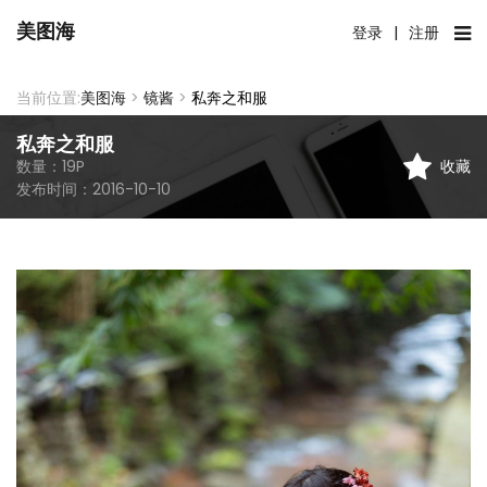
美图海
登录
|
注册
当前位置:
美图海
>
镜酱
>
私奔之和服
私奔之和服
收藏
数量：
19
P
发布时间：
2016-10-10