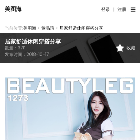
美图海
登录
|
注册
当前位置:
美图海
>
黄品瑄
>
居家舒适休闲穿搭分享
居家舒适休闲穿搭分享
收藏
数量：
37
P
发布时间：
2018-10-17