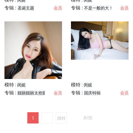
闵妮
闵妮
专辑 :
专辑 :
圣诞主题
会员
不是一般的大！
会员
模特 :
模特 :
闵妮
闵妮
专辑 :
专辑 :
靓丽靓丽太抢眼~
会员
国庆特辑
会员
共1页
1
跳转