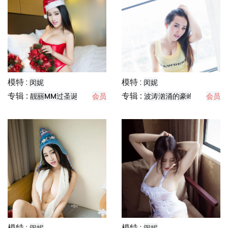
模特 :
模特 :
闵妮
闵妮
专辑 :
专辑 :
靓丽MM过圣诞
会员
波涛汹涌的豪峰
会员
模特 :
模特 :