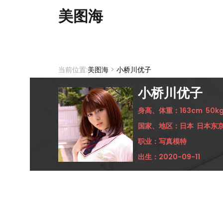
美图海
当前位置:
美图海
>
小桥川优子
小桥川优子
身高、体重：
163cm
50k
国家、地区：
日本
日本东
职业：
写真模特
出生：
2020-09-11