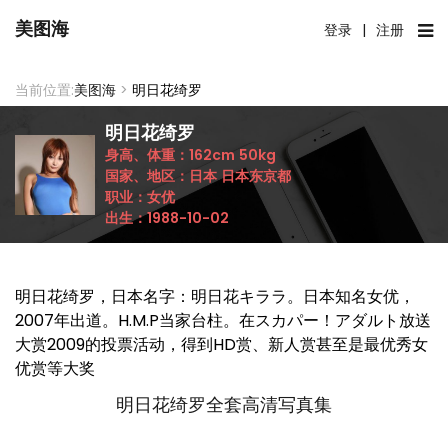
美图海
登录
|
注册
当前位置:
美图海
>
明日花绮罗
明日花绮罗
身高、体重：
162cm
50kg
国家、地区：
日本
日本东京都
职业：
女优
出生：
1988-10-02
明日花绮罗，日本名字：明日花キララ。日本知名女优，
2007年出道。H.M.P当家台柱。在スカパー！アダルト放送
大赏2009的投票活动，得到HD赏、新人赏甚至是最优秀女
优赏等大奖
明日花绮罗全套高清写真集