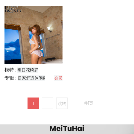
模特 :
明日花绮罗
专辑 :
居家舒适休闲穿搭分享
会员
共1页
1
跳转
MeiTuHai