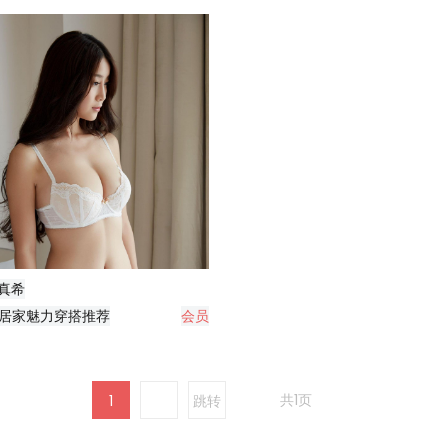
真希
居家魅力穿搭推荐
会员
共1页
1
跳转