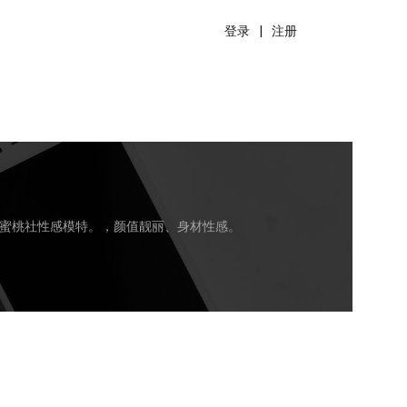
登录
|
注册
。蜜桃社性感模特。，颜值靓丽、身材性感。