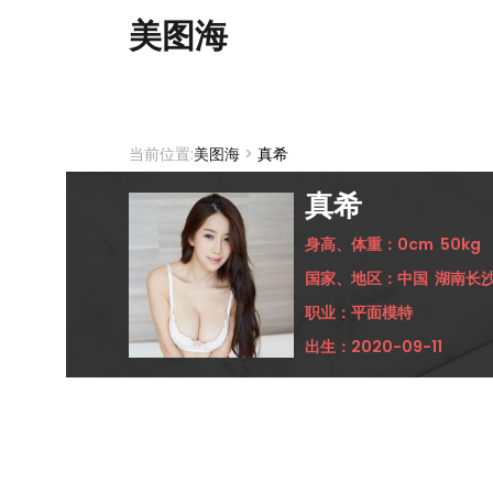
美图海
当前位置:
美图海
>
真希
真希
身高、体重：
0cm
50kg
国家、地区：
中国
湖南长
职业：
平面模特
出生：
2020-09-11