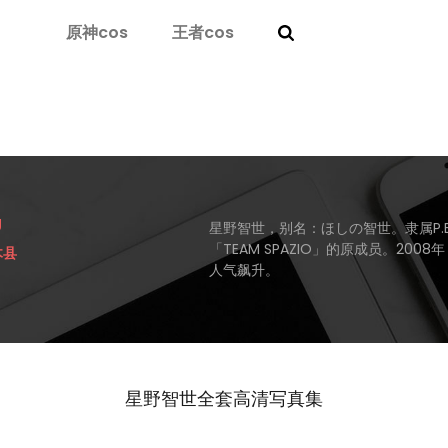
原神cos
王者cos
g
星野智世，别名：ほしの智世。隶属P.
「TEAM SPAZIO」的原成员。200
木县
人气飙升。
星野智世全套高清写真集