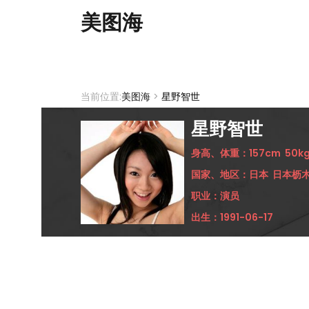
美图海
当前位置:
美图海
>
星野智世
星野智世
身高、体重：
157cm
50k
国家、地区：
日本
日本枥
职业：
演员
出生：
1991-06-17