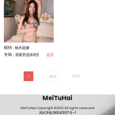
模特 :
柚木提娜
专辑 :
居家舒适休闲穿搭分享
会员
共1页
1
跳转
MeiTuHai
MeiTuHai Copyright ©2012 All rights reserved
闽ICP备19014397号-1