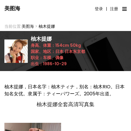
美图海
登录
|
注册
当前位置:
美图海
>
柚木提娜
柚木提娜
身高、体重：
154cm
50kg
国家、地区：
日本
日本东京都
职业：
车模、偶像
出生：
1986-10-29
柚木提娜，日本名字：柚木ティナ，别名：柚木RIO。日本
知名女优。隶属于：ティーパワーズ。2005年出道。
柚木提娜全套高清写真集