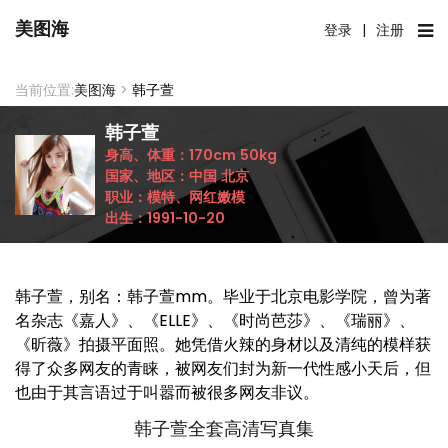
美图海
登录
|
注册
当前位置:
美图海
>
韩子萱
韩子萱
身高、体重：
170cm
50kg
国家、地区：
中国
北京
职业：
模特、网红嫩模
出生：
1991-10-20
韩子萱，别名：韩子萱mm。毕业于北京电影学院，曾为著
名杂志《嘉人》、《ELLE》、《时尚芭莎》、《瑞丽》、
《昕薇》拍摄平面照。她凭借火辣的身材以及清纯的模样获
得了众多网友的青睐，被网友们封为新一代性感小天后，但
也由于其言语过于叫嚣而被很多网友非议。
韩子萱全套高清写真集