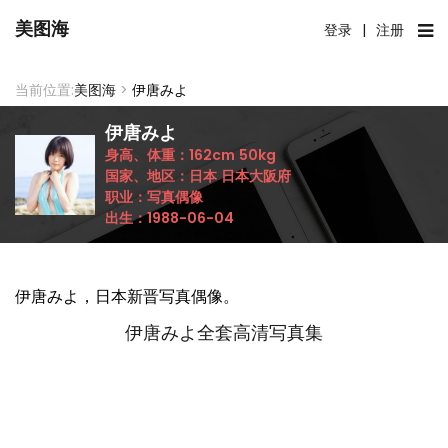
美图海
登录
|
注册
当前位置:
美图海
>
伊唐みよ
伊唐みよ
身高、体重：
162cm
50kg
国家、地区：
日本
日本大阪府
职业：
写真偶像
出生：
1988-06-04
伊唐みよ，日本新晋写真偶像。
伊唐みよ全套高清写真集