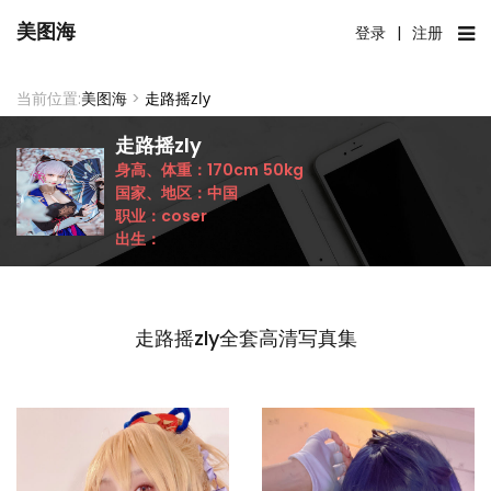
美图海
登录
|
注册
当前位置:
美图海
>
走路摇zly
走路摇zly
身高、体重：
170cm
50kg
国家、地区：
中国
职业：
coser
出生：
走路摇zly全套高清写真集