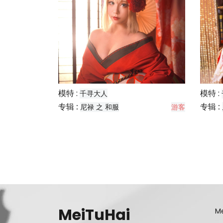
模特 :
模特 :
千寻大人
专辑 :
专辑 :
尼禄 之 和服
游客
MeiTuHai
Me