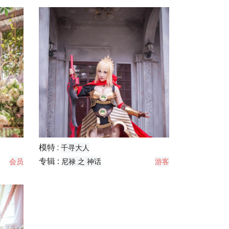
模特 :
千寻大人
专辑 :
会员
尼禄 之 神话
游客