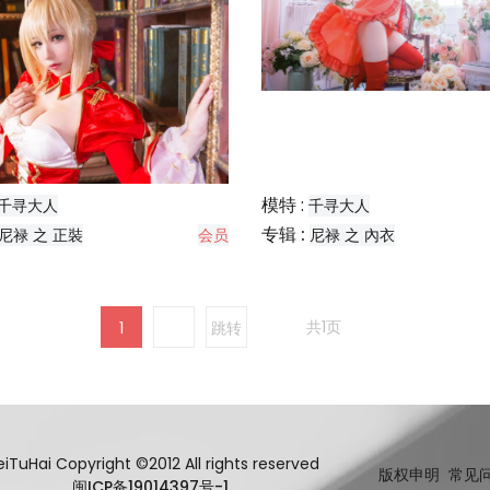
模特 :
千寻大人
千寻大人
专辑 :
尼禄 之 正裝
会员
尼禄 之 內衣
共1页
1
跳转
iTuHai Copyright ©2012 All rights reserved
版权申明
常见
闽ICP备19014397号-1