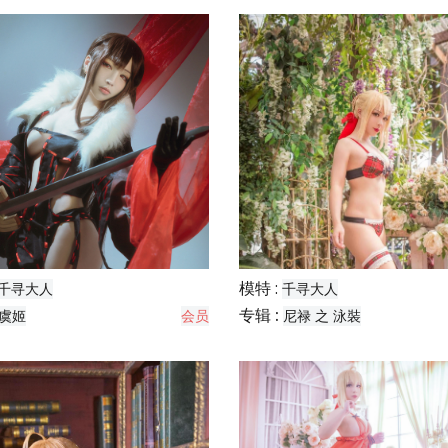
模特 :
千寻大人
千寻大人
专辑 :
虞姬
会员
尼禄 之 泳裝