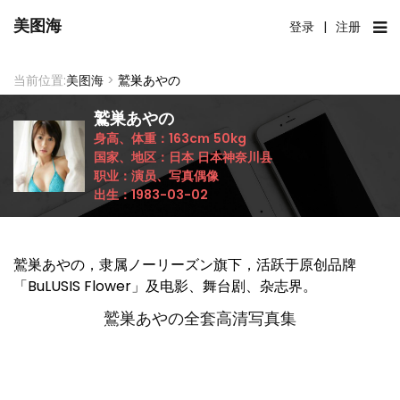
美图海
登录
|
注册
当前位置:
美图海
>
鷲巣あやの
鷲巣あやの
身高、体重：
163cm
50kg
国家、地区：
日本
日本神奈川县
职业：
演员、写真偶像
出生：
1983-03-02
鷲巣あやの，隶属ノーリーズン旗下，活跃于原创品牌
「BuLUSIS Flower」及电影、舞台剧、杂志界。
鷲巣あやの全套高清写真集