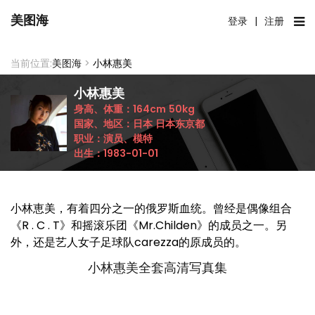
美图海
登录
|
注册
当前位置:
美图海
>
小林惠美
小林惠美
身高、体重：
164cm
50kg
国家、地区：
日本
日本东京都
职业：
演员、模特
出生：
1983-01-01
小林恵美，有着四分之一的俄罗斯血统。曾经是偶像组合
《R . C . T》和摇滚乐团《Mr.Childen》的成员之一。另
外，还是艺人女子足球队carezza的原成员的。
小林惠美全套高清写真集