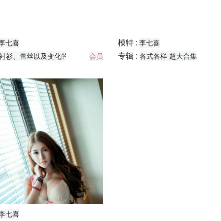
模特 :
李七喜
李七喜
专辑 :
衬衫、蕾丝以及变化的撩人姿势
会员
各式各样 超大合集
李七喜