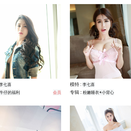
模特 :
李七喜
李七喜
专辑 :
牛仔的福利
会员
粉嫩睡衣+小背心