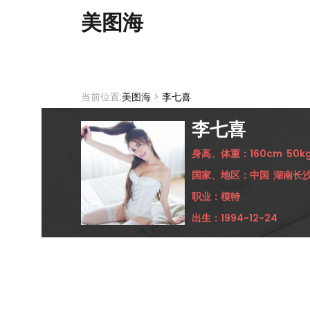
美图海
当前位置:
美图海
>
李七喜
李七喜
身高、体重：
160cm
50k
国家、地区：
中国
湖南长
职业：
模特
出生：
1994-12-24