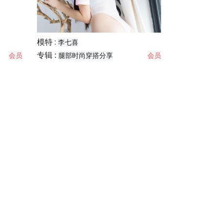
模特 :
李七喜
专辑 :
会员
腿部时尚穿搭分享
会员