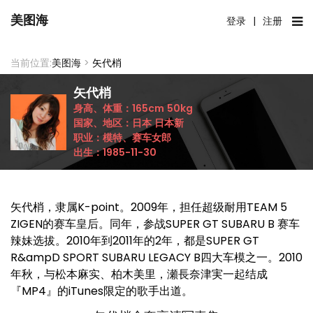
美图海
登录
|
注册
当前位置:
美图海
>
矢代梢
矢代梢
身高、体重：
165cm
50kg
国家、地区：
日本
日本新
职业：
模特、赛车女郎
出生：
1985-11-30
矢代梢，隶属K-point。2009年，担任超级耐用TEAM 5
ZIGEN的赛车皇后。同年，参战SUPER GT SUBARU B 赛车
辣妹选拔。2010年到2011年的2年，都是SUPER GT
R&ampD SPORT SUBARU LEGACY B四大车模之一。2010
年秋，与松本麻实、柏木美里，瀬長奈津実一起结成
『MP4』的iTunes限定的歌手出道。