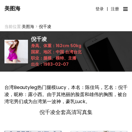
美图海
登录
|
注册
当前位置:
美图海
>
倪千凌
倪千凌
身高、体重：
162cm
50kg
国家、地区：
中国
台湾台北
职业：
腿模、模特、主播
出生：
1983-02-07
台湾Beautyleg热门腿模Lucy，本名：陈佳筠，艺名：倪千
凌，昵称：露小西。由于其艳丽的脸蛋和雄伟的胸围，被台
湾宅男们成为台湾第一波神，豪乳Luck。
倪千凌全套高清写真集