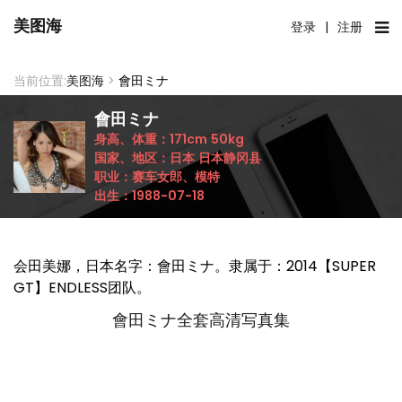
美图海
登录
|
注册
当前位置:
美图海
>
會田ミナ
會田ミナ
身高、体重：
171cm
50kg
国家、地区：
日本
日本静冈县
职业：
赛车女郎、模特
出生：
1988-07-18
会田美娜，日本名字：會田ミナ。隶属于：2014【SUPER
GT】ENDLESS团队。
會田ミナ全套高清写真集