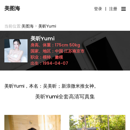
美图海
登录
|
注册
当前位置:
美图海
>
美昕Yumi
美昕Yumi
身高、体重：
175cm
50kg
国家、地区：
中国
江苏南京市
职业：
模特、嫩模
出生：
1994-04-07
美昕Yumi，本名：吴美昕；新浪微米推女神。
美昕Yumi全套高清写真集