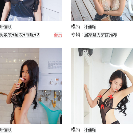
模特 :
叶佳颐
叶佳颐
专辑 :
厨娘装+睡衣+制服+内搭
会员
居家魅力穿搭推荐
模特 :
叶佳颐
叶佳颐