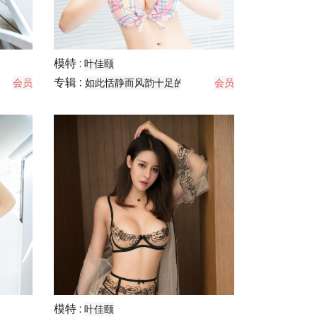
模特 :
叶佳颐
专辑 :
会员
如此恬静而风韵十足的女神
会员
模特 :
叶佳颐