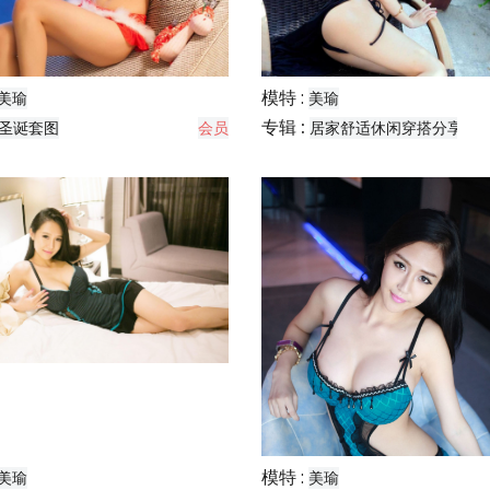
模特 :
美瑜
美瑜
专辑 :
圣诞套图
会员
居家舒适休闲穿搭分享
模特 :
美瑜
美瑜