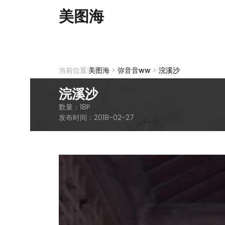
美图海
当前位置:
美图海
>
弥音音ww
>
浣溪沙
浣溪沙
数量：
18
P
发布时间：
2018-02-27