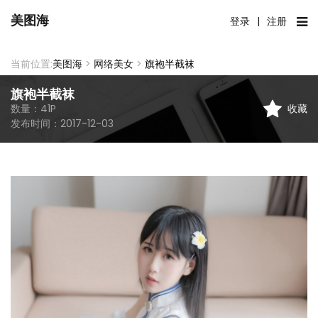
美图海
登录
|
注册
当前位置:
美图海
>
网络美女
>
旗袍半截袜
旗袍半截袜
收藏
数量：
41
P
发布时间：
2017-12-03