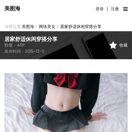
美图海
登录
|
注册
当前位置:
美图海
>
网络美女
>
居家舒适休闲穿搭分享
居家舒适休闲穿搭分享
收藏
数量：
40
P
发布时间：
2015-12-11