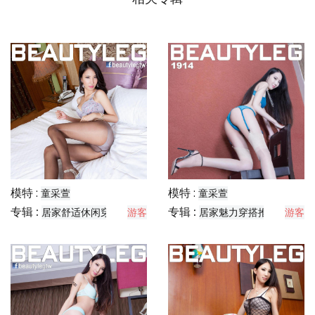
模特 :
模特 :
童采萱
童采萱
专辑 :
专辑 :
居家舒适休闲穿搭分享
游客
居家魅力穿搭推荐
游客