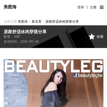
美图海
登录
|
注册
当前位置:
美图海
>
童采萱
>
居家舒适休闲穿搭分享
居家舒适休闲穿搭分享
收藏
数量：
49
P
发布时间：
2013-06-18